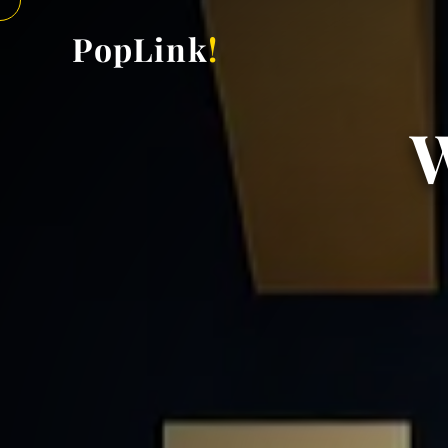
PopLink
!
W